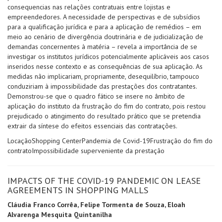
consequencias nas relações contratuais entre lojistas e
empreendedores. A necessidade de perspectivas e de subsídios
para a qualificação jurídica e para a aplicação de remédios – em
meio ao cenário de divergência doutrinária e de judicialização de
demandas concernentes à matéria – revela a importância de se
investigar os institutos jurídicos potencialmente aplicáveis aos casos
inseridos nesse contexto e as consequências de sua aplicação. As
medidas não implicariam, propriamente, desequilíbrio, tampouco
conduziriam à impossibilidade das prestações dos contratantes.
Demonstrou-se que o quadro fático se insere no âmbito de
aplicação do instituto da frustração do fim do contrato, pois restou
prejudicado o atingimento do resultado prático que se pretendia
extrair da síntese do efeitos essenciais das contratações.
Locação
Shopping Center
Pandemia de Covid-19
Frustração do fim do
contrato
Impossibilidade superveniente da prestação
IMPACTS OF THE COVID-19 PANDEMIC ON LEASE
AGREEMENTS IN SHOPPING MALLS
Cláudia Franco Corrêa, Felipe Tormenta de Souza, Eloah
Alvarenga Mesquita Quintanilha