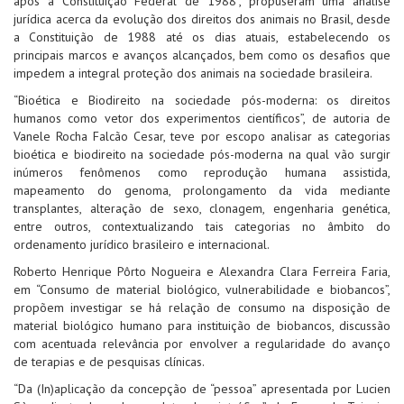
após a Constituição Federal de 1988”, propuseram uma análise
jurídica acerca da evolução dos direitos dos animais no Brasil, desde
a Constituição de 1988 até os dias atuais, estabelecendo os
principais marcos e avanços alcançados, bem como os desafios que
impedem a integral proteção dos animais na sociedade brasileira.
“Bioética e Biodireito na sociedade pós-moderna: os direitos
humanos como vetor dos experimentos científicos”, de autoria de
Vanele Rocha Falcão Cesar, teve por escopo analisar as categorias
bioética e biodireito na sociedade pós-moderna na qual vão surgir
inúmeros fenômenos como reprodução humana assistida,
mapeamento do genoma, prolongamento da vida mediante
transplantes, alteração de sexo, clonagem, engenharia genética,
entre outros, contextualizando tais categorias no âmbito do
ordenamento jurídico brasileiro e internacional.
Roberto Henrique Pôrto Nogueira e Alexandra Clara Ferreira Faria,
em “Consumo de material biológico, vulnerabilidade e biobancos”,
propõem investigar se há relação de consumo na disposição de
material biológico humano para instituição de biobancos, discussão
com acentuada relevância por envolver a regularidade do avanço
de terapias e de pesquisas clínicas.
“Da (In)aplicação da concepção de “pessoa” apresentada por Lucien