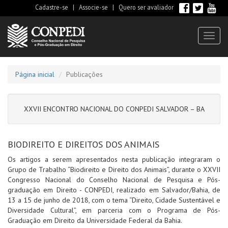
Cadastre-se
|
Associe-se
|
Quero ser avaliador
Toggl
naviga
Página inicial
Publicações
XXVII ENCONTRO NACIONAL DO CONPEDI SALVADOR – BA
BIODIREITO E DIREITOS DOS ANIMAIS
Os artigos a serem apresentados nesta publicação integraram o
Grupo de Trabalho “Biodireito e Direito dos Animais”, durante o XXVII
Congresso Nacional do Conselho Nacional de Pesquisa e Pós-
graduação em Direito - CONPEDI, realizado em Salvador/Bahia, de
13 a 15 de junho de 2018, com o tema “Direito, Cidade Sustentável e
Diversidade Cultural”, em parceria com o Programa de Pós-
Graduação em Direito da Universidade Federal da Bahia.