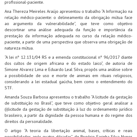
profissional-paciente.
Ana Thereza Meireles Araújo apresentou o trabalho “A Informação na
relação médico-paciente: o delineamento da obrigação mútua face
ao argumento da vulnerabilidade”, que teve como objetivo
descortinar uma análise adequada da função e importância da
prestação da informação adequada no curso da relação médico-
paciente, a partir de uma perspectiva que observa uma obrigação de
natureza mútua.
“A lei nº 12.131/04 RS e a emenda constitucional nº 96/2017 diante
dos cultos de origem africana e do estado laico”, de autoria de
Simone Alvarez Lima e Eduardo Leal Silva, propôs uma análise sobre
a possibilidade de uso e morte de animais em rituais religiosos,
considerando a lei estadual gaúcha, bem como o entendimento do
STF.
Amanda Souza Barbosa apresentou o trabalho “A licitude da gestação
de substituição no Brasil”, que teve como objetivo geral analisar a
(i)licitude da gestação de substituição à luz do ordenamento jurídico
brasileiro, a partir da dignidade da pessoa humana e do regime dos
direitos da personalidade.
O artigo “A teoria da libertação animal, bases, críticas e reais
possibilidades após quatro décadas”, de Rogério Farinha Silva Nunes