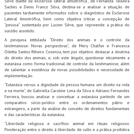
Sève diante da esclerose lateral amiotrófica”, de Fernanda Teixeira
Saches e Denis Franco Silva, destina-se a analisar a situação de
pacientes tardiamente informados sobre o diagnóstico de Esclerose
Lateral Amiotrófica, bem como objetiva criticar a concepção de
“pessoa” sustentada por Lucien Sève, que repreende a prática do
suicídio assistido.
A pesquisa intitulada “Direito dos animais e o controle da
leishmaniose: Novas perspectivas”, de Mery Chalfun e Francesca
Odetta Santos Ribeiro Cosenza, tem por objetivo destacar a doutrina
do direito dos animais, e, sob este ângulo, questionar eticamente a
eutanásia como forma tradicional de controle da leishmaniose, além
de salientar a existência de novas possibilidades e necessidade de
implementação.
“Eutanásia versus a dignidade da pessoa humana: um direito na vida
e na morte”, de Gabriella Caroline Lima da Silva e Adriano Fernandes
Ferreira, buscou analisar e conceituar a eutanásia partindo de um
comparativo sócio-jurídico entre os ordenamentos pátrio e
estrangeiro, a partir da análise do conceito de direitos fundamentais
e das características da eutanásia.
“Liberdade religiosa e sacrifício animal em rituais religiosos:
Ponderação entre o direito à liberdade de culto e a prática proibitiva