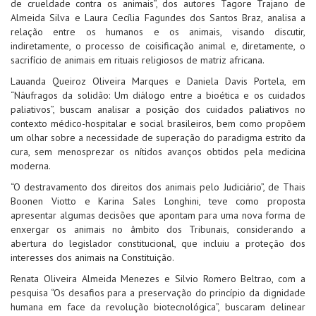
de crueldade contra os animais”, dos autores Tagore Trajano de
Almeida Silva e Laura Cecília Fagundes dos Santos Braz, analisa a
relação entre os humanos e os animais, visando discutir,
indiretamente, o processo de coisificação animal e, diretamente, o
sacrifício de animais em rituais religiosos de matriz africana.
Lauanda Queiroz Oliveira Marques e Daniela Davis Portela, em
“Náufragos da solidão: Um diálogo entre a bioética e os cuidados
paliativos”, buscam analisar a posição dos cuidados paliativos no
contexto médico-hospitalar e social brasileiros, bem como propõem
um olhar sobre a necessidade de superação do paradigma estrito da
cura, sem menosprezar os nítidos avanços obtidos pela medicina
moderna.
“O destravamento dos direitos dos animais pelo Judiciário”, de Thais
Boonen Viotto e Karina Sales Longhini, teve como proposta
apresentar algumas decisões que apontam para uma nova forma de
enxergar os animais no âmbito dos Tribunais, considerando a
abertura do legislador constitucional, que incluiu a proteção dos
interesses dos animais na Constituição.
Renata Oliveira Almeida Menezes e Silvio Romero Beltrao, com a
pesquisa “Os desafios para a preservação do princípio da dignidade
humana em face da revolução biotecnológica”, buscaram delinear