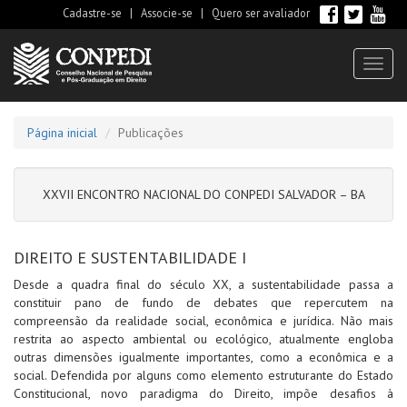
Cadastre-se
|
Associe-se
|
Quero ser avaliador
Toggl
naviga
Página inicial
Publicações
XXVII ENCONTRO NACIONAL DO CONPEDI SALVADOR – BA
DIREITO E SUSTENTABILIDADE I
Desde a quadra final do século XX, a sustentabilidade passa a
constituir pano de fundo de debates que repercutem na
compreensão da realidade social, econômica e jurídica. Não mais
restrita ao aspecto ambiental ou ecológico, atualmente engloba
outras dimensões igualmente importantes, como a econômica e a
social. Defendida por alguns como elemento estruturante do Estado
Constitucional, novo paradigma do Direito, impõe desafios à