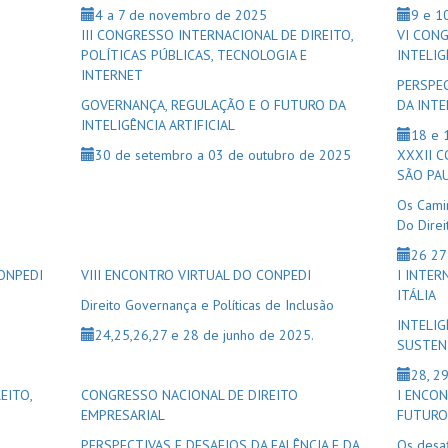
4 a 7 de novembro de 2025
9 e 1
III CONGRESSO INTERNACIONAL DE DIREITO,
VI CONG
POLÍTICAS PÚBLICAS, TECNOLOGIA E
INTELIGÊ
INTERNET
PERSPE
GOVERNANÇA, REGULAÇÃO E O FUTURO DA
DA INTE
INTELIGÊNCIA ARTIFICIAL
18 e 
30 de setembro a 03 de outubro de 2025
XXXII 
SÃO PAU
Os Camin
Do Direi
26 27
ONPEDI
VIII ENCONTRO VIRTUAL DO CONPEDI
I INTER
ITÁLIA
Direito Governança e Políticas de Inclusão
INTELIG
24,25,26,27 e 28 de junho de 2025.
SUSTEN
28, 2
EITO,
CONGRESSO NACIONAL DE DIREITO
I ENCO
EMPRESARIAL
FUTUR
PERSPECTIVAS E DESAFIOS DA FALÊNCIA E DA
Os desaf