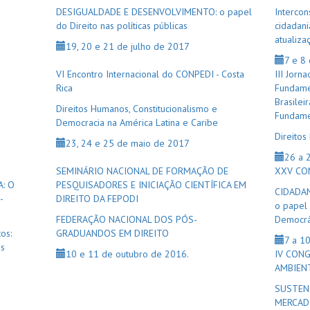
DESIGUALDADE E DESENVOLVIMENTO: o papel
Intercon
do Direito nas políticas públicas
cidadani
atualiza
19, 20 e 21 de julho de 2017
7 e 8
VI Encontro Internacional do CONPEDI - Costa
III Jorn
Rica
Fundame
Brasilei
Direitos Humanos, Constitucionalismo e
Fundame
Democracia na América Latina e Caribe
Direitos
23, 24 e 25 de maio de 2017
26 a 
SEMINÁRIO NACIONAL DE FORMAÇÃO DE
XXV CO
: O
PESQUISADORES E INICIAÇÃO CIENTÍFICA EM
CIDADA
-
DIREITO DA FEPODI
o papel 
FEDERAÇÃO NACIONAL DOS PÓS-
Democrát
os:
GRADUANDOS EM DIREITO
7 a 1
as
10 e 11 de outubro de 2016.
IV CON
AMBIEN
SUSTEN
MERCAD