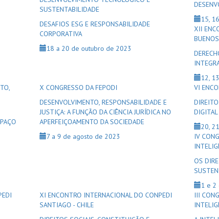
DESENV
SUSTENTABILIDADE
15, 1
DESAFIOS ESG E RESPONSABILIDADE
XII EN
CORPORATIVA
BUENOS
18 a 20 de outubro de 2023
DERECH
INTEGR
12, 1
TO,
X CONGRESSO DA FEPODI
VI ENC
DESENVOLVIMENTO, RESPONSABILIDADE E
DIREITO
JUSTIÇA: A FUNÇÃO DA CIÊNCIA JURÍDICA NO
DIGITAL
SPAÇO
APERFEIÇOAMENTO DA SOCIEDADE
20, 2
7 a 9 de agosto de 2023
IV CONG
INTELIGÊ
OS DIR
SUSTEN
1 e 2
PEDI
XI ENCONTRO INTERNACIONAL DO CONPEDI
III CON
SANTIAGO - CHILE
INTELIGÊ