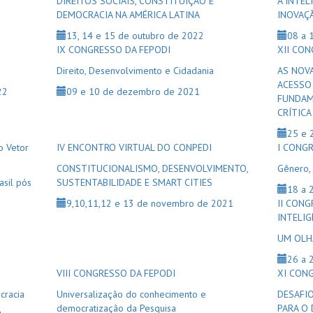
DIREITOS SOCIAIS, CONSTITUIÇÃO E
A INTEL
DEMOCRACIA NA AMÉRICA LATINA
INOVAÇ
13, 14 e 15 de outubro de 2022
08 a 
IX CONGRESSO DA FEPODI
XII CO
Direito, Desenvolvimento e Cidadania
AS NOV
ACESSO 
22
09 e 10 de dezembro de 2021
FUNDAM
CRÍTICA
25 e 
o Vetor
IV ENCONTRO VIRTUAL DO CONPEDI
I CONG
CONSTITUCIONALISMO, DESENVOLVIMENTO,
Gênero, 
asil pós
SUSTENTABILIDADE E SMART CITIES
18 a 
9,10,11,12 e 13 de novembro de 2021
II CONG
INTELIG
UM OLH
26 a 
VIII CONGRESSO DA FEPODI
XI CON
cracia
Universalização do conhecimento e
DESAFIO
democratização da Pesquisa
PARA O 