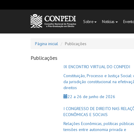
Sobre
Notícias
Event
Página inicial
Publicações
Publicações
IX ENCONTRO VIRTUAL DO CONPEDI
Constituição, Processo e Justiça Social:
da jurisdição constitucional na efetiva
direitos
22 a 26 de junho de 2026
I CONGRESSO DE DIREITO NAS RELAÇ
ECONÔMICAS E SOCIAIS
Relações Econômicas, políticas públicas
tensões entre autonomia privada e