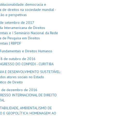
stitucionalidade: democracia e
a de direitos na sociedade mundial -
ção e perspetivas
 de setembro de 2017
ada Interamericana de Direitos
ntais e I Seminário Nacional da Rede
ra de Pesquisa em Direitos
ntais | RBPDF
 Fundamentais e Direitos Humanos
28 de outubro de 2016
NGRESSO DO CONPEDI - CURITIBA
NIA E DESENVOLVIMENTO SUSTETÁVEL:
dos atores sociais no Estado
ico de Direito
0 de dezembro de 2016
GRESSO INTERNACIONAL DE DIREITO
TAL
TABILIDADE, AMBIENTALISMO DE
O E GEOPOLÍTICA: HOMENAGEM AO