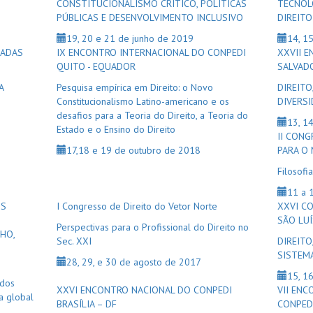
CONSTITUCIONALISMO CRÍTICO, POLÍTICAS
TECNOL
PÚBLICAS E DESENVOLVIMENTO INCLUSIVO
DIREITO
19, 20 e 21 de junho de 2019
14, 1
CADAS
IX ENCONTRO INTERNACIONAL DO CONPEDI
XXVII 
QUITO - EQUADOR
SALVAD
A
Pesquisa empírica em Direito: o Novo
DIREITO
Constitucionalismo Latino-americano e os
DIVERS
desafios para a Teoria do Direito, a Teoria do
13, 1
Estado e o Ensino do Direito
II CONG
17,18 e 19 de outubro de 2018
PARA O
Filosofi
11 a 
OS
I Congresso de Direito do Vetor Norte
XXVI C
SÃO LUÍ
Perspectivas para o Profissional do Direito no
HO,
Sec. XXI
DIREITO
SISTEMA
28, 29, e 30 de agosto de 2017
15, 1
 dos
XXVI ENCONTRO NACIONAL DO CONPEDI
VII EN
a global
BRASÍLIA – DF
CONPED