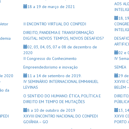
1
AOS ALG
18 a 19 de março de 2021
INTELIG
18, 1
Vetor
II ENCONTRO VIRTUAL DO CONPEDI
CONGRE
INTELIG
DIREITO, PANDEMIA E TRANSFORMAÇÃO
ndemia
DIGITAL: NOVOS TEMPOS, NOVOS DESAFIOS?
DESAFIO
ARTIFIC
02, 03, 04, 05, 07 e 08 de dezembro de
2020
02 e 
II Congresso do Conhecimento
IV Sema
Empreendedorismo e inovação
SEMEA
 de 2020
11 a 14 de setembro de 2019.
29 de
e
IV SEMINÁRIO INTERNACIONAL EMMANUEL
XXVIII
LEVINAS
BELÉM –
ão da
O SENTIDO DO HUMANO: ÉTICA, POLÍTICA E
DIREITO
DIREITO EM TEMPO DE MUTAÇÕES
PÚBLIC
8 a 10 de outubro de 2019
13, 1
NPEDI
XXVIII ENCONTRO NACIONAL DO CONPEDI
XXVII 
GOIÂNIA – GO
PORTO 