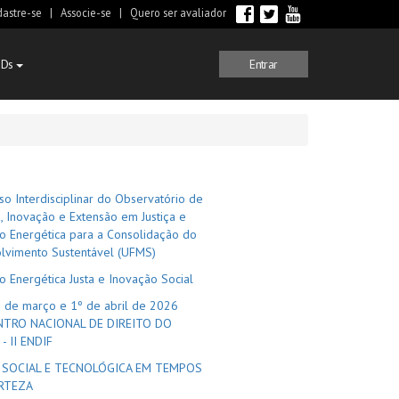
astre-se
|
Associe-se
|
Quero ser avaliador
GDs
Entrar
o Interdisciplinar do Observatório de
, Inovação e Extensão em Justiça e
o Energética para a Consolidação do
lvimento Sustentável (UFMS)
o Energética Justa e Inovação Social
1 de março e 1º de abril de 2026
NTRO NACIONAL DE DIREITO DO
- II ENDIF
A SOCIAL E TECNOLÓGICA EM TEMPOS
ERTEZA