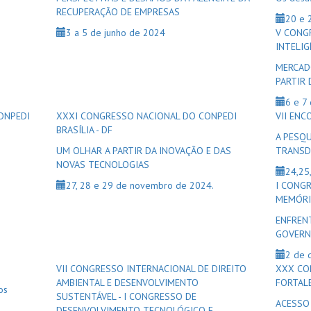
RECUPERAÇÃO DE EMPRESAS
20 e 
3 a 5 de junho de 2024
V CONG
INTELIG
MERCAD
PARTIR
6 e 7
ONPEDI
XXXI CONGRESSO NACIONAL DO CONPEDI
VII EN
BRASÍLIA - DF
A PESQU
UM OLHAR A PARTIR DA INOVAÇÃO E DAS
TRANSD
NOVAS TECNOLOGIAS
24,25
27, 28 e 29 de novembro de 2024.
I CONGR
MEMÓRIA
ENFREN
GOVERN
2 de 
VII CONGRESSO INTERNACIONAL DE DIREITO
XXX CO
AMBIENTAL E DESENVOLVIMENTO
FORTALE
os
SUSTENTÁVEL - I CONGRESSO DE
ACESSO 
DESENVOLVIMENTO TECNOLÓGICO E