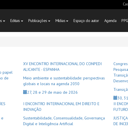
Cad
os
Editais
Publicações
Mídias
Espaço do autor
Agenda
PP
XV ENCONTRO INTERNACIONAL DO CONPEDI
Congress
ALICANTE - ESPANHA
Pesquisa
 o papel
Transiçã
ção de
Meio ambiente e sustentabilidade: perspectivas
Desenvo
globais e locais na agenda 2030
Transiçã
27, 28 e 29 de maio de 2026
30, 3
ÕES
I ENCONTRO INTERNACIONAL EM DIREITO E
II ENCO
INOVAÇÃO
FUTURO 
 e
Sustentabilidade, Consensualidade, Governança
JUSTIÇ
Digital e Inteligência Artificial
DE INC